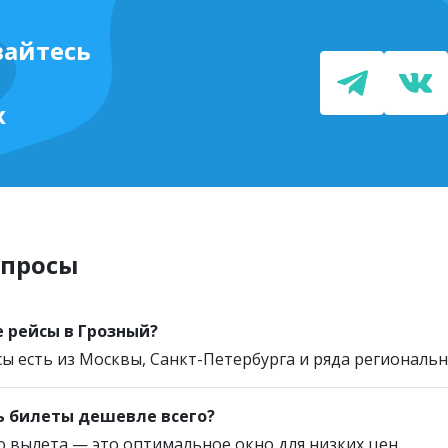
айтесь
х
опросы
е рейсы в Грозный?
сы есть из Москвы, Санкт-Петербурга и ряда региональн
ь билеты дешевле всего?
о вылета — это оптимальное окно для низких цен.