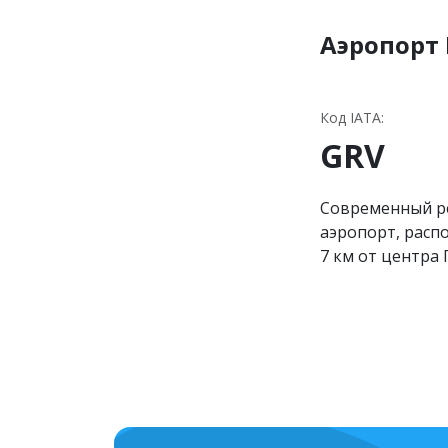
Аэропорт 
Код IATA:
GRV
Современный р
аэропорт, расп
7 км от центра 