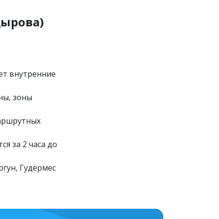
дырова)
ет внутренние
ны, зоны
маршрутных
я за 2 часа до
ргун, Гудермес