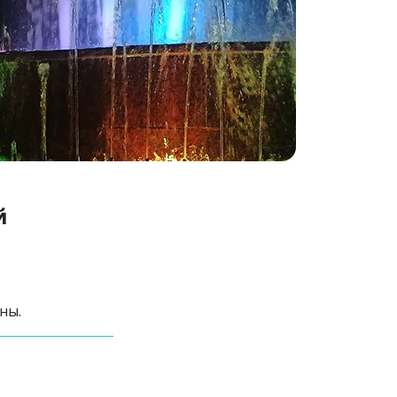
й
ны.