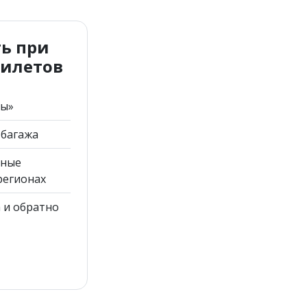
ть при
билетов
ты»
 багажа
вные
регионах
 и обратно