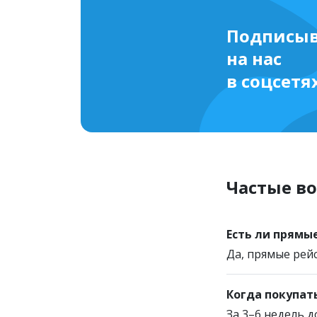
Подписыв
на нас
в соцсетя
Частые в
Есть ли прямы
Да, прямые рей
Когда покупат
За 3–6 недель д