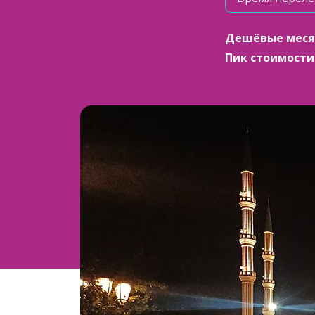
Дешёвые меся
Пик стоимости