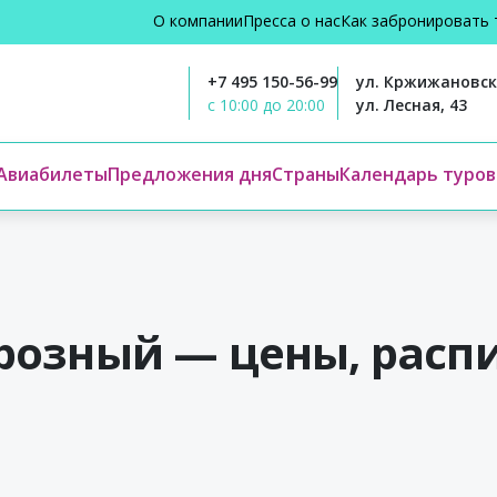
О компании
Пресса о нас
Как забронировать 
+7 495 150-56-99
ул. Кржижановско
с 10:00 до 20:00
ул. Лесная, 43
Авиабилеты
Предложения дня
Страны
Календарь туров
розный — цены, распи