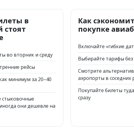
илеты в
Как сэкономи
 стоят
покупке авиа
е
Включайте «гибкие да
ы во вторник и среду
Выбирайте тарифы без
тренние рейсы
Смотрите альтернати
аэропорты в соседних 
как минимум за 20–40
Покупайте билеты туда
сразу
е стыковочные
иногда они дешевле на