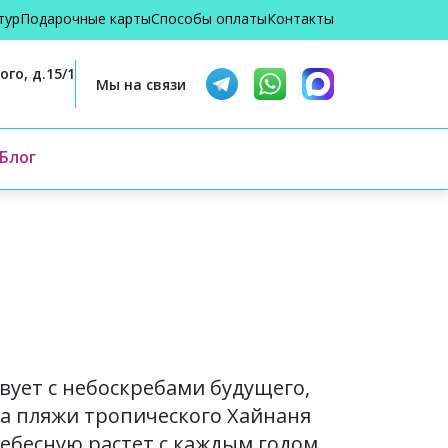
тур
Подарочные карты
Способы оплаты
Контакты
го, д.15/1
Мы на связи
Блог
вует с небоскребами будущего,
а пляжи тропического Хайнаня
ебесную растет с каждым годом,