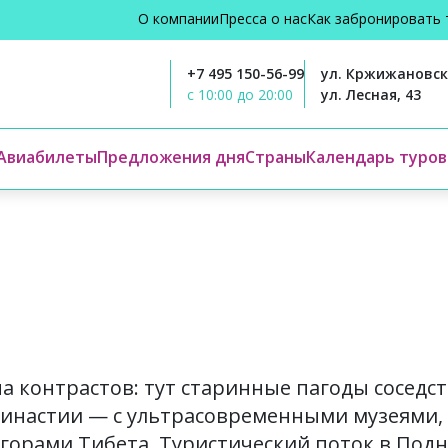
О компании
Пресса о нас
Как забронировать 
+7 495 150-56-99
ул. Кржижановско
с 10:00 до 20:00
ул. Лесная, 43
Авиабилеты
Предложения дня
Страны
Календарь туров
а контрастов: тут старинные пагоды соседст
инастии — с ультрасовременными музеями, 
горами Тибета. Туристический поток в Подн