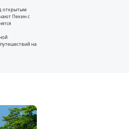
од открытым
чают Пекин с
нятся
ной
 путешествий на