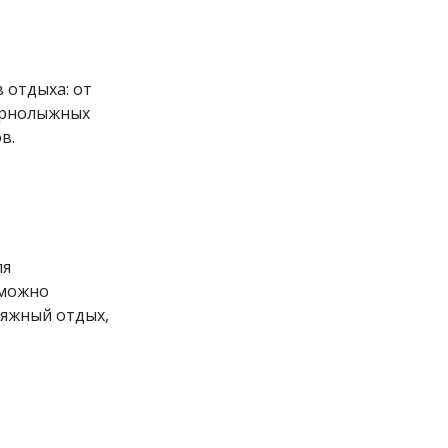
отдыха: от
горнолыжных
в.
ля
 можно
ляжный отдых,