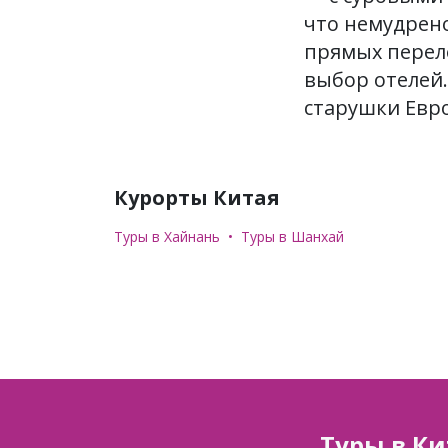
что немудрено
прямых перел
выбор отелей.
старушки Евр
Курорты Китая
Туры в Хайнань
Туры в Шанхай
Туры в Ки