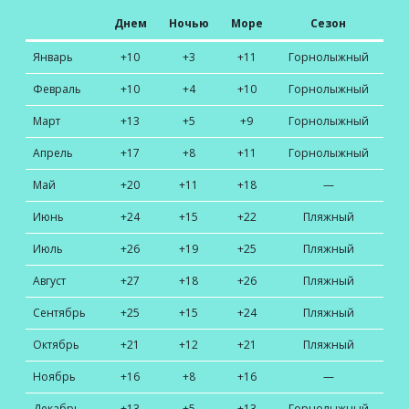
Днем
Ночью
Море
Сезон
Январь
+10
+3
+11
Горнолыжный
Февраль
+10
+4
+10
Горнолыжный
Март
+13
+5
+9
Горнолыжный
Апрель
+17
+8
+11
Горнолыжный
Май
+20
+11
+18
—
Июнь
+24
+15
+22
Пляжный
Июль
+26
+19
+25
Пляжный
Август
+27
+18
+26
Пляжный
Сентябрь
+25
+15
+24
Пляжный
Октябрь
+21
+12
+21
Пляжный
Ноябрь
+16
+8
+16
—
Декабрь
+13
+5
+13
Горнолыжный