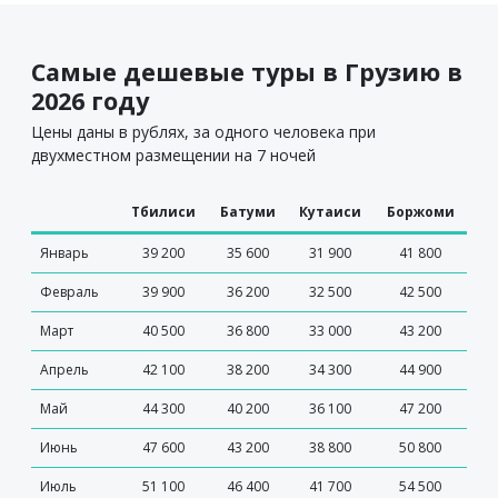
Самые дешевые туры в Грузию в
2026 году
Цены даны в рублях, за одного человека при
двухместном размещении на 7 ночей
Тбилиси
Батуми
Кутаиси
Боржоми
Январь
39 200
35 600
31 900
41 800
Февраль
39 900
36 200
32 500
42 500
Март
40 500
36 800
33 000
43 200
Апрель
42 100
38 200
34 300
44 900
Май
44 300
40 200
36 100
47 200
Июнь
47 600
43 200
38 800
50 800
Июль
51 100
46 400
41 700
54 500