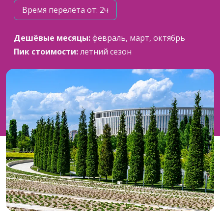
Время перелёта от: 2ч
Дешёвые месяцы:
февраль, март, октябрь
Пик стоимости:
летний сезон