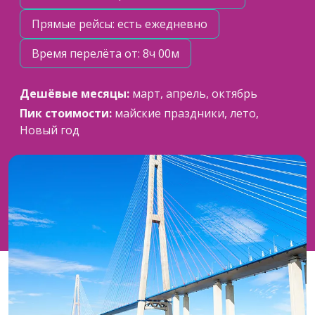
Прямые рейсы: есть ежедневно
Время перелёта от: 8ч 00м
Дешёвые месяцы:
март, апрель, октябрь
Пик стоимости:
майские праздники, лето,
Новый год