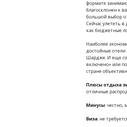
формате занимают
благосклонен к ва
большой выбор от
Сейчас улететь в
как бюджетные ло
Наиболее экономн
достойные отели 
Шардже. И еще со
включено» или по
стране объективн
Плюсы отдыха з
отличные распро
Минусы
: честно,
Виза
: не требуется