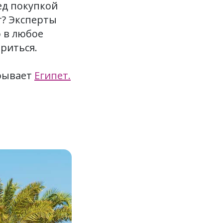
ед покупкой
т? Эксперты
 в любое
ириться.
крывает
Египет.