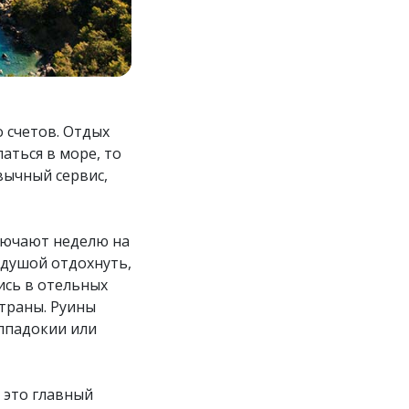
 счетов. Отдых
аться в море, то
вычный сервис,
лючают неделю на
и душой отдохнуть,
ись в отельных
страны. Руины
ппадокии или
 это главный