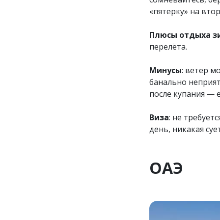
«пятерку» на вто
Плюсы отдыха зи
перелёта.
Минусы
: ветер м
банально неприят
после купания — е
Виза
: не требует
день, никакая суе
ОАЭ