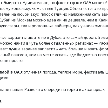
 Эмираты. Удивительно, но факт: отдых в ОАЭ может б
шему кошельку, чем летняя Турция. Объясняется это про
елей на любой вкус, плюс отлично налаженная сеть ав
 Дубай из Москвы можно едва ли не дешевле, чем в Кал
укостеры, так и роскошные лайнеры, как у авиакомпани
ые варианты ищите не в Дубае: это самый дорогой эми
можно найти в чуть более отдаленных регионах — Рас-
вет: лучше заранее заплатить чуть больше и взять фор
лный пансион, чем на месте искать, где бюджетно поест
о не просто.
имой в ОАЭ
: отличная погода, теплое море, фестиваль 
дажи.
 мы не нашли. Разве что очереди на горки в аквапарках.
.