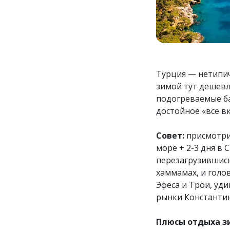
Турция — нетипич
зимой тут дешевле
подогреваемые ба
достойное «все в
Совет:
присмотри
море + 2-3 дня в 
перезагрузившись
хаммамах, и голо
Эфеса и Трои, уд
рынки Константи
Плюсы отдыха з