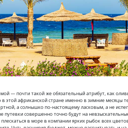
имой — почти такой же обязательный атрибут, как олив
 в этой африканской стране именно в зимние месяцы 
ртной, а солнышко по-настоящему ласковым, а не исп
е путевки совершенно точно будут на невзыскательные
плескаться в море в компании ярких рыбок всех цветов
рите. Чуть расширив бюджет, можно рассчитывать и н