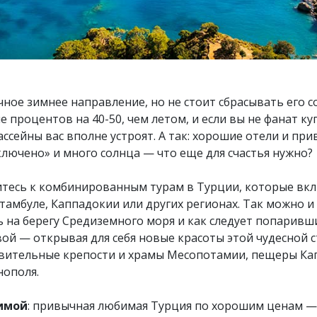
ное зимнее направление, но не стоит сбрасывать его со
 процентов на 40-50, чем летом, и если вы не фанат куп
ссейны вас вполне устроят. А так: хорошие отели и при
ключено» и много солнца — что еще для счастья нужно?
тесь к комбинированным турам в Турции, которые вк
Стамбуле, Каппадокии или других регионах. Так можно 
 на берегу Средиземного моря и как следует попаривш
вой — открывая для себя новые красоты этой чудесной 
ивительные крепости и храмы Месопотамии, пещеры Ка
нополя.
имой
: привычная любимая Турция по хорошим ценам —