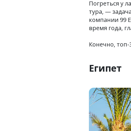
Погреться у л
тура, — задач
компании 99 Е
время года, гл
Конечно, топ-
Египет