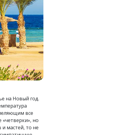
ье на Новый год.
температура
епеляющим все
 «четверки», но
 и мастей, то не
а симпатичную