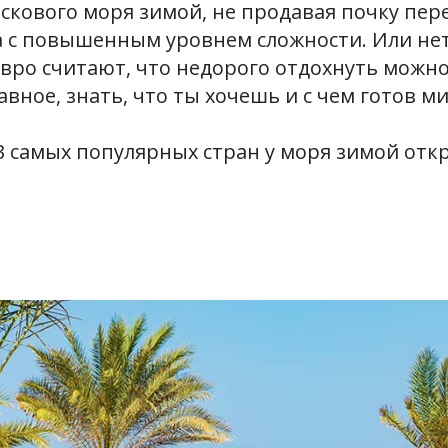
аскового моря зимой, не продавая почку пер
а с повышенным уровнем сложности. Или не
вро считают, что недорого отдохнуть можно
авное, знать, что ты хочешь и с чем готов м
3 самых популярных стран у моря зимой от