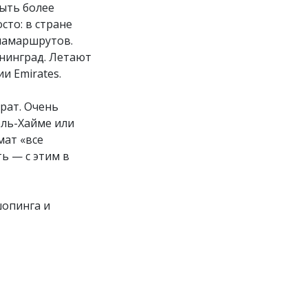
ыть более
сто: в стране
иамаршрутов.
ининград. Летают
и Emirates.
рат. Очень
эль-Хайме или
мат «все
ь — с этим в
шопинга и