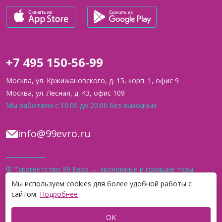
+7 495 150-56-99
Москва, ул. Кржижановского, д. 15, корп. 1, офис 9
Москва, ул. Лесная, д. 43, офис 109
Мы работаем с 10:00 до 20:00 без выходных
info@99evro.ru
© Турагентство 99 Евро — экономные и горящие туры.
Официальный сайт. 2012–2026
Мы используем cookies для более удобной работы с
сайтом.
Подробнее
* Организация Meta, а также её продукт Instagram, на который мы
ссылаемся,
признаны экстремистскими на территории РФ.
OK