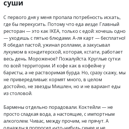
суши
С первого дня у меня пропала потребность искать,
где бы перекусить. Потому что еда
везде
. Главный
ресторан — это как IKEA, только с едой: хочешь одно
— уходишь с пятью блюдами. А-ля карт — бесплатно!
Я обедал пастой, ужинал роллами, а закусывал
лукумом в кондитерской, которая, кстати, работает
весь день. Мороженое? Пожалуйста. Круглые сутки
по всей территории. И кофе как в кофейне у
баристы, а не растворимая бурда. Но, сразу скажу, мы
не привередливые: кормят много, в целом
достойно, не звезды Мишлен, но и не вариант еды
из столовой.
Бармены отдельно порадовали. Коктейли — не
просто сладкая вода, а настоящие, с импортным
алкоголем. Чивас, между прочим, не прячут. А
однажды я попросил «что-нибудь синее и не