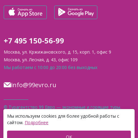
+7 495 150-56-99
Москва, ул. Кржижановского, д. 15, корп. 1, офис 9
Москва, ул. Лесная, д. 43, офис 109
Мы работаем с 10:00 до 20:00 без выходных
info@99evro.ru
© Турагентство 99 Евро — экономные и горящие туры.
Официальный сайт. 2012–2026
Мы используем cookies для более удобной работы с
сайтом.
Подробнее
* Организация Meta, а также её продукт Instagram, на который мы
ссылаемся,
признаны экстремистскими на территории РФ.
OK