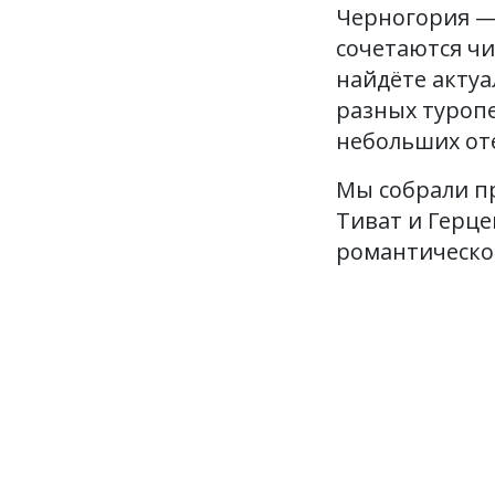
Черногория —
сочетаются чи
найдёте акту
разных туроп
небольших оте
Мы собрали пр
Тиват и Герце
романтическо