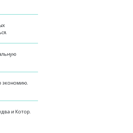
ых
ся.
альную
ю экономию.
удва и Котор.