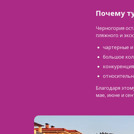
Почему т
Черногория ост
пляжного и экс
чартерные и 
большое кол
конкуренция
относительно
Благодаря этом
мае, июне и се