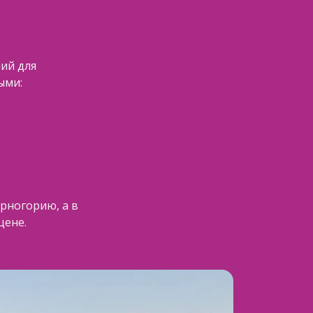
ий для
ыми:
рногорию, а в
цене.