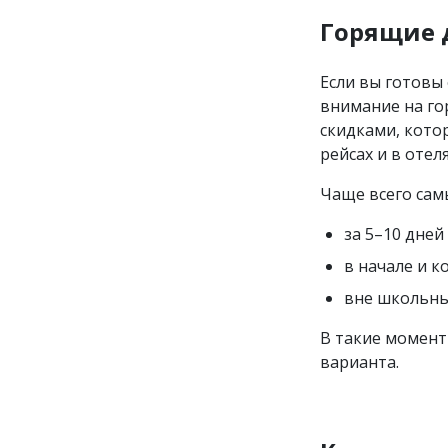
Горящие 
Если вы готовы
внимание на го
скидками, кото
рейсах и в отеля
Чаще всего сам
за 5–10 дней
в начале и к
вне школьны
В такие момент
варианта.