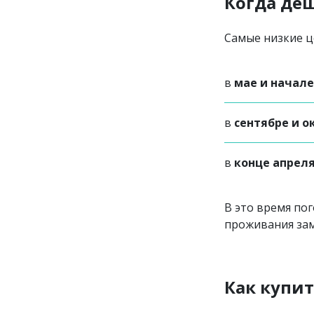
Когда деш
Самые низкие ц
в
мае и начал
в
сентябре и о
в
конце апреля
В это время пог
проживания зам
Как купи