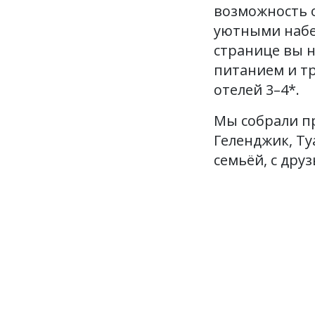
возможность о
уютными набе
странице вы н
питанием и т
отелей 3–4*.
Мы собрали пр
Геленджик, Ту
семьёй, с дру