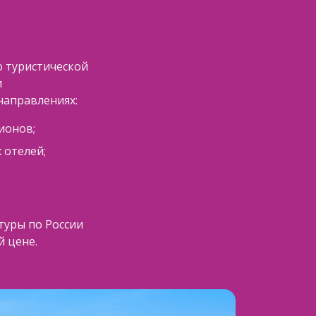
ю туристической
и
направлениях:
ионов;
 отелей;
туры по России
й цене.