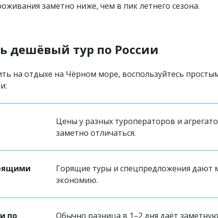
роживания заметно ниже, чем в пик летнего сезона.
ь дешёвый тур по России
ть на отдыхе на Чёрном море, воспользуйтесь просты
и:
Цены у разных туроператоров и агрегат
заметно отличаться.
орящими
Горящие туры и спецпредложения дают
экономию.
и по
Обычно разница в 1–2 дня даёт заметну