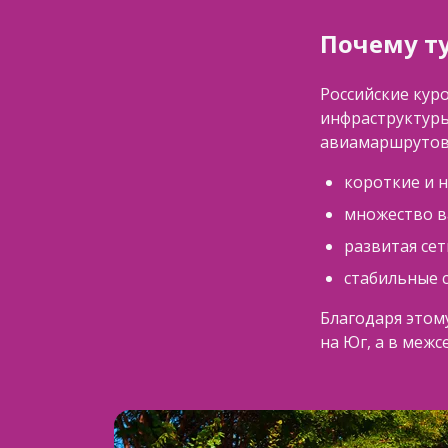
Почему ту
Российские кур
инфраструктуры
авиамаршрутов.
короткие и 
множество в
развитая сет
стабильные 
Благодаря этом
на Юг, а в меж