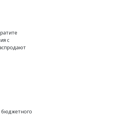
братите
ия с
распродают
е бюджетного