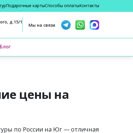
тур
Подарочные карты
Способы оплаты
Контакты
го, д.15/1
Мы на связи
Блог
шие цены на
туры по России на Юг — отличная