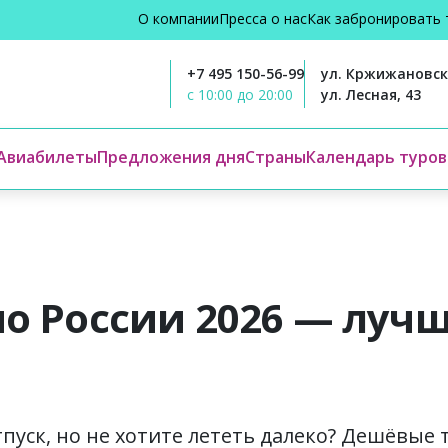
О компании
Пресса о нас
Как забронировать 
+7 495 150-56-99
ул. Кржижановско
с 10:00 до 20:00
ул. Лесная, 43
Авиабилеты
Предложения дня
Страны
Календарь туров
о России 2026 — луч
пуск, но не хотите лететь далеко? Дешёвые 