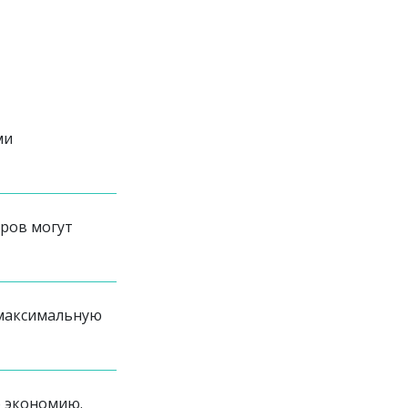
ми
оров могут
 максимальную
ю экономию.