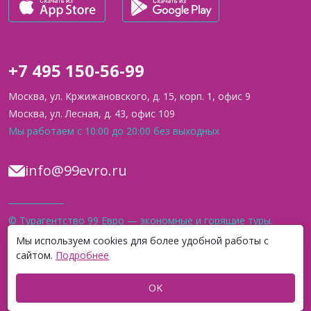
+7 495 150-56-99
Москва, ул. Кржижановского, д. 15, корп. 1, офис 9
Москва, ул. Лесная, д. 43, офис 109
Мы работаем с 10:00 до 20:00 без выходных
info@99evro.ru
© Турагентство 99 Евро — экономные и горящие туры.
Официальный сайт. 2012–2026
Мы используем cookies для более удобной работы с
сайтом.
Подробнее
* Организация Meta, а также её продукт Instagram, на который мы
ссылаемся,
признаны экстремистскими на территории РФ.
OK